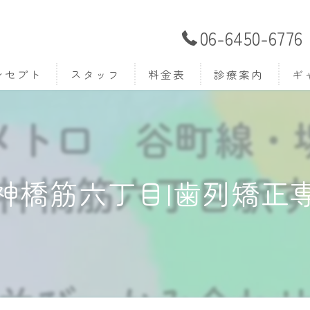
06-6450-6776
ンセプト
スタッフ
料金表
診療案内
ギ
はじめての方へ (無
歯並びでお困りの方
神橋筋六丁目|歯列矯正
こどもの矯正
おとなの矯正
筋機能療法 (MFT)
ワイヤー矯正