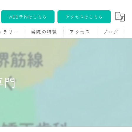
WEB予約はこちら
アクセスはこちら
ャラリー
当院の特徴
アクセス
ブログ
料カウンセリング)
かみ合わせ
コラム
へ
こども
専門
大人
ワイヤー
マウスピース