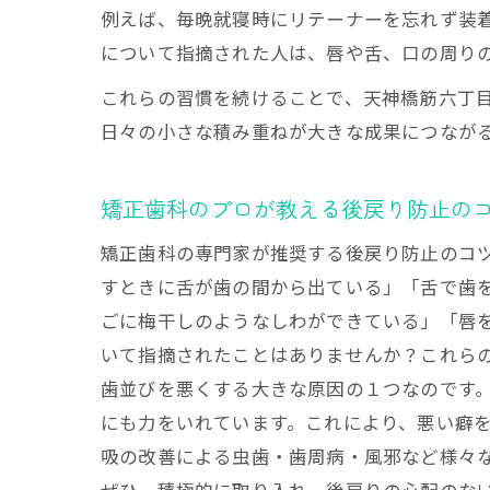
例えば、毎晩就寝時にリテーナーを忘れず装
リテーナー活用で
について指摘された人は、唇や舌、口の周り
矯正歯科でリ
これらの習慣を続けることで、天神橋筋六丁
矯正歯科のリ
日々の小さな積み重ねが大きな成果につなが
矯正歯科後の
矯正歯科での
矯正歯科のプロが教える後戻り防止の
矯正歯科リテ
矯正歯科の専門家が推奨する後戻り防止のコ
矯正歯科治療後に
すときに舌が歯の間から出ている」「舌で歯
矯正歯科治療
ごに梅干しのようなしわができている」「唇
矯正歯科後の
いて指摘されたことはありませんか？これら
矯正歯科で注
歯並びを悪くする大きな原因の１つなのです。
矯正歯科後に
にも力をいれています。これにより、悪い癖
矯正歯科後戻
吸の改善による虫歯・歯周病・風邪など様々な