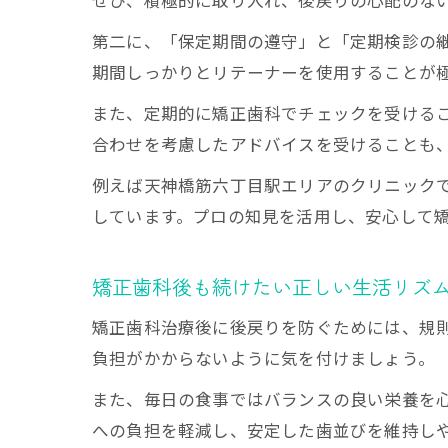
ぜひ、積極的に取り入れ、後戻りの心配のな
後戻りしないため
矯正歯科で定
第二に、「保定期間の遵守」と「定期検診の
矯正歯科のア
期間しっかりとリテーナーを使用することが
矯正歯科治療
また、定期的に矯正歯科でチェックを受ける
矯正歯科での
合わせを考慮したアドバイスを受けることも
矯正歯科メン
例えば天神橋筋六丁目駅エリアのクリニック
理想の歯並びを長
しています。プロの知見を活用し、安心して
矯正歯科の専
矯正歯科で学
矯正歯科後も続けたい正しい生活リズ
矯正歯科の知
矯正歯科治療後に後戻りを防ぐためには、規
矯正歯科治療
負担がかからないように気を付けましょう。
矯正歯科の知
また、毎日の食事ではバランスの良い栄養を
への負担を軽減し、安定した歯並びを維持し