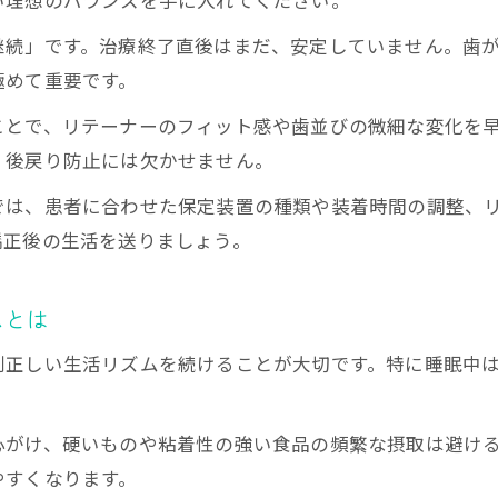
い理想のバランスを手に入れてください。
のメンテナンス術を解説
期メンテナンスを受ける重要性
継続」です。治療終了直後はまだ、安定していません。歯
フターケアで後戻りを防ぐ方法
極めて重要です。
後の検診頻度と安心ポイント
ことで、リテーナーのフィット感や歯並びの微細な変化を
定期チェックが後戻り抑制の鍵
、後戻り防止には欠かせません。
テナンスで長期安定を実現する
では、患者に合わせた保定装置の種類や装着時間の調整、
く保つ矯正歯科の知恵
矯正後の生活を送りましょう。
門家が実践する歯並び維持法
ぶ後戻りしない習慣の積み重ね
ムとは
見を生かした長期歯並び管理
則正しい生活リズムを続けることが大切です。特に睡眠中
経験者が語る後戻り防止の極意
識で理想の歯並びを守る方法
心がけ、硬いものや粘着性の強い食品の頻繁な摂取は避け
やすくなります。