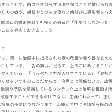
着することや、歯磨きを怠らず清潔を保つことが挙げられ
後戻りリスクを下げる方法
の筋肉の癖や、頬杖やうつぶせ寝など歯並びに悪影響を与
テーナーを正しく使う重要性
目駅周辺の矯正歯科でも多くの患者が「後戻りしなかった
テーナー装着期間と効果比較
ることを覚えておきましょう。
リテーナー習慣で差が出る理由
リテーナー指導が後戻り防止に直結
コツ
ーナー未使用時のリスク解説
ツは、第一に治療中に指摘された癖の改善や舌や唇などの
注意すべき生活のポイント
を押している」「舌の筋力が足らず、上あごにあげること
後に見直したい生活習慣とは
をかんでいる」「ほっぺたに力が入りすぎている」「姿勢
整った歯並びはケアしやすい状態。虫歯にならないようケ
のくせをいつものことだからと、治療とは関係ないと、放
意したい舌癖と日常生活の工夫
後戻り予防を意識しているワンランク上の治療を目指す矯
意識する噛み癖や姿勢改善の効果
を改善することができるだけでなく、生涯にわたって、正
り防止に役立つ生活ルール
病気の予防につながります。治療期間中に医師から癖の改