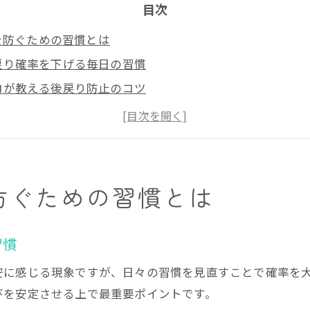
目次
を防ぐための習慣とは
戻り確率を下げる毎日の習慣
ロが教える後戻り防止のコツ
続けたい正しい生活リズムとは
り原因と習慣見直しポイント
戻りリスクを減らす行動例
立つ矯正歯科選びのコツ
防ぐための習慣とは
で歯並びキープの安心を得る方法
ューを活用した医院比較のポイント
習慣
で後戻り予防を徹底する視点
安に感じる現象ですが、日々の習慣を見直すことで確率を
明や対応力が後戻り防止の決め手
びを安定させる上で最重要ポイントです。
で長期サポート体制を見極める