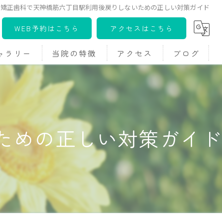
矯正歯科で天神橋筋六丁目駅利用後戻りしないための正しい対策ガイド
WEB予約はこちら
アクセスはこちら
ャラリー
当院の特徴
アクセス
ブログ
料カウンセリング)
かみ合わせ
コラム
へ
こども
ための正しい対策ガイド
大人
ワイヤー
マウスピース