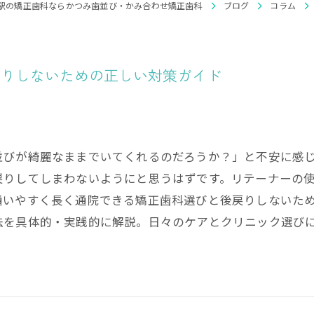
舌側矯正
駅の矯正歯科ならかつみ歯並び・かみ合わせ矯正歯科
ブログ
コラム
部分矯正
マウスピース矯正
戻りしないための正しい対策ガイド
ホワイトニング
並びが綺麗なままでいてくれるのだろうか？」と不安に感
戻りしてしまわないようにと思うはずです。リテーナーの
通いやすく長く通院できる矯正歯科選びと後戻りしないた
法を具体的・実践的に解説。日々のケアとクリニック選び