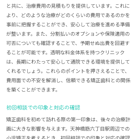
と共に、治療費用の見積もりを提供しています。これに
カウンセリングで確認すべきポイント
より、どのような治療がどのくらいの費用であるのかを
治療費用の明確な説明を求める
事前に把握することができ、安心して治療を進める準備
長期的視点での治療計画の提案
が整います。また、分割払いのオプションや保険適用の
治療の進捗と継続的なフォローアップ
可否についても確認することで、予期せぬ出費を回避す
ることが可能です。透明な料金体系を持つクリニック
トラブル時の迅速な対応体制
は、長期にわたって安心して通院できる環境を提供して
くれるでしょう。これらのポイントを押さえることで、
費用面での不安を解消し、信頼できる矯正歯科との関係
を築くことができます。
初回相談での印象と対応の確認
矯正歯科を初めて訪れる際の第一印象は、後々の治療計
画に大きな影響を与えます。天神橋筋六丁目駅周辺での
小児矯正を考えるとき、初回相談での印象と対応の確認