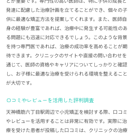
とが重要です。専門性の高い医師は、特に子供の成長と
矯正装置の種類と選び方
発達に配慮した治療計画を立てることができ、個々の子
治療にかかる期間と計画
供に最適な矯正方法を提案してくれます。また、医師自
親としてできるサポート
身の経験が豊富であれば、治療中に発生する可能性のあ
健康な歯並びを手に入れるための矯正歯科選び
る問題にも迅速に対応できるでしょう。このような背景
健康な歯並びがもたらす心理的効果
を持つ専門医であれば、治療の成功率を高めることが期
待できます。クリニックのサイトや直接の問い合わせを
予防歯科と矯正の連携
通じて、医師の資格やキャリアについてしっかりと確認
ライフスタイルに合わせた治療計画の提案
し、お子様に最適な治療を受けられる環境を整えること
最新技術を取り入れた医院の選び方
が大切です。
衛生管理の徹底と感染症対策
長く通えるクリニックの条件
口コミやレビューを活用した評判調査
天神橋筋六丁目駅で見つかる信頼の矯正歯科
天神橋筋六丁目駅周辺で小児矯正を検討する際、口コミ
駅周辺の人気クリニックの特徴
やレビューを活用することは非常に有効です。実際に治
地域密着型のアットホームな雰囲気
療を受けた患者が投稿した口コミは、クリニックの治療