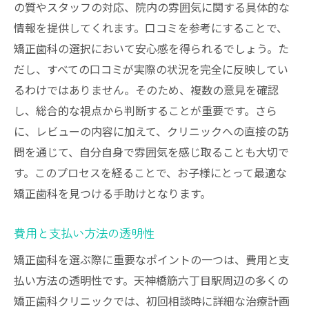
患者からの高評価を受ける医院の実績
の質やスタッフの対応、院内の雰囲気に関する具体的な
情報を提供してくれます。口コミを参考にすることで、
継続的な治療を提供するクリニック
矯正歯科の選択において安心感を得られるでしょう。た
地域イベントへの参加でコミュニティに貢
だし、すべての口コミが実際の状況を完全に反映してい
献
るわけではありません。そのため、複数の意見を確認
未来を見据えた治療方針の医院
し、総合的な視点から判断することが重要です。さら
小児矯正のための矯正歯科選びのポイント
に、レビューの内容に加えて、クリニックへの直接の訪
お子様が安心して通える環境作り
問を通じて、自分自身で雰囲気を感じ取ることも大切で
親身なカウンセリングとサポート体制
す。このプロセスを経ることで、お子様にとって最適な
発育段階に応じた柔軟な治療計画
矯正歯科を見つける手助けとなります。
治療開始から完了までのトータルケア
費用と支払い方法の透明性
矯正治療の進捗を親に定期的に報告
矯正歯科を選ぶ際に重要なポイントの一つは、費用と支
信頼関係を築くためのコミュニケーション
払い方法の透明性です。天神橋筋六丁目駅周辺の多くの
お子様の健康を守る矯正歯科の選び方ガイド
矯正歯科クリニックでは、初回相談時に詳細な治療計画
専門医選びのための基本チェックリスト