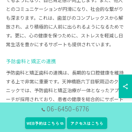
てるようになり、自己肯定感が向上します。また、他人
とのコミュニケーションが円滑になり、社会的な繋がり
も深まります。これは、歯並びのコンプレックスから解
放され、より積極的に人前に出られるようになるためで
す。更に、心の健康を保つために、ストレスを軽減し日
常生活を豊かにするサポートも提供されています。
予防歯科と矯正の連携
予防歯科と矯正歯科の連携は、長期的な口腔健康を維持
する上で非常に重要です。天神橋筋六丁目駅周辺のクリ
ニックでは、予防歯科と矯正治療が一体となったアプロ
ーチが採用されており、患者の健康を総合的にサポート
06-6450-6776
しています。例えば、矯正治療を始める前にしっかりと
歯の健康状態を確認し、虫歯や歯周病の予防を進めるこ
WEB予約はこちら
アクセスはこちら
とで、治療の効果を最大限に引き出すことが可能です。