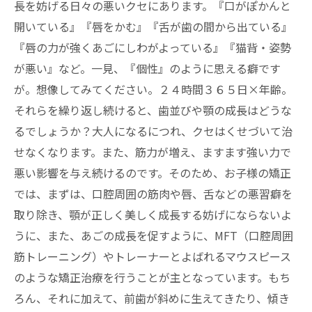
長を妨げる日々の悪いクセにあります。『口がぽかんと
開いている』『唇をかむ』『舌が歯の間から出ている』
『唇の力が強くあごにしわがよっている』『猫背・姿勢
が悪い』など。一見、『個性』のように思える癖です
が。想像してみてください。２４時間３６５日×年齢。
それらを繰り返し続けると、歯並びや顎の成長はどうな
るでしょうか？大人になるにつれ、クセはくせづいて治
せなくなります。また、筋力が増え、ますます強い力で
悪い影響を与え続けるのです。そのため、お子様の矯正
では、まずは、口腔周囲の筋肉や唇、舌などの悪習癖を
取り除き、顎が正しく美しく成長する妨げにならないよ
うに、また、あごの成長を促すように、MFT（口腔周囲
筋トレーニング）やトレーナーとよばれるマウスピース
のような矯正治療を行うことが主となっています。もち
ろん、それに加えて、前歯が斜めに生えてきたり、傾き