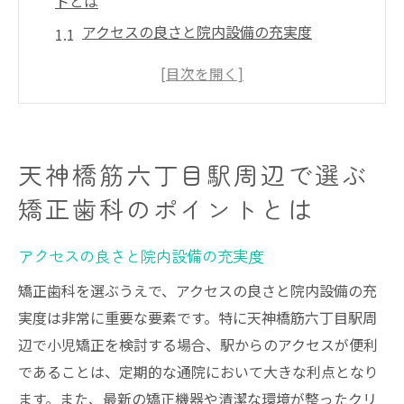
トとは
アクセスの良さと院内設備の充実度
専門医の資格と経験の確認
口コミやレビューを活用した評判調査
費用と支払い方法の透明性
初回相談での印象と対応の確認
天神橋筋六丁目駅周辺で選ぶ
予約の取りやすさと診療時間の柔軟性
矯正歯科のポイントとは
お子様の将来を考える矯正歯科選びの秘訣
小児矯正の開始時期と適切なタイミング
アクセスの良さと院内設備の充実度
成長期における矯正のメリット
矯正歯科を選ぶうえで、アクセスの良さと院内設備の充
矯正治療における家族のサポートの重要性
実度は非常に重要な要素です。特に天神橋筋六丁目駅周
治療中の痛みや不快感に対応するにはまず
辺で小児矯正を検討する場合、駅からのアクセスが便利
装置の特徴を知る
であることは、定期的な通院において大きな利点となり
お子様とのコミュニケーションを大切に
ます。また、最新の矯正機器や清潔な環境が整ったクリ