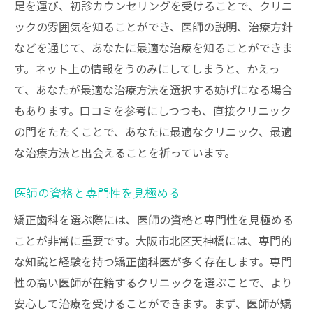
足を運び、初診カウンセリングを受けることで、クリニ
お子様の成長に配慮した治療プラン
ックの雰囲気を知ることができ、医師の説明、治療方針
矯正治療が成長に与える影響
などを通じて、あなたに最適な治療を知ることができま
親子で通いやすいクリニックの選択
す。ネット上の情報をうのみにしてしまうと、かえっ
お子様の笑顔を第一に考える矯正歯科
て、あなたが最適な治療方法を選択する妨げになる場合
最適な治療を受けるための天神橋の矯正歯科ガ
もあります。口コミを参考にしつつも、直接クリニック
イド
の門をたたくことで、あなたに最適なクリニック、最適
初診相談での質問リスト
な治療方法と出会えることを祈っています。
治療計画の理解と納得
医師の資格と専門性を見極める
治療期間中のサポート体制の確認
透明性のある費用説明の重要性
矯正歯科を選ぶ際には、医師の資格と専門性を見極める
ことが非常に重要です。大阪市北区天神橋には、専門的
治療後のメンテナンスプラン（経過観察）
な知識と経験を持つ矯正歯科医が多く存在します。専門
最適なクリニックを見つけるためのステッ
性の高い医師が在籍するクリニックを選ぶことで、より
プ
安心して治療を受けることができます。まず、医師が矯