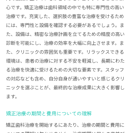
クリニックの医院理念を確認する
心です。矯正治療は歯科領域の中でも特に専門性の高い
技術力・勉強力を知る学会への参加
治療です。充実した、選択肢の豊富な治療を受けるため
には、専門性と設備を確認する必要があるでしょう。ま
技術と実績がもたらす治療の効果
た、設備は、精密な治療計画を立てるための精度の高い
理想の笑顔を手に入れるための天神橋の矯正歯
診断を可能にし、治療の効率を大幅に向上させます。ま
科選びの秘訣
た、クリニックの雰囲気も重要です。リラックスできる
笑顔をデザインするためのカウンセリング
環境は、患者の治療に対する不安を軽減し、長期にわた
個々のニーズに応じた治療プランの提案
る治療を快適に受けるための大切な要素です。スタッフ
矯正治療がもたらす心理的効果
の対応なども含め、自分自身が通いやすいと感じるクリ
笑顔の改善に向けた目標設定
ニックを選ぶことが、最終的な治療成果に大きく影響し
治療前後の比較で見る変化
ます。
理想の笑顔を追求するためのステップ
矯正治療の期間と費用についての理解
健康的な生活をサポートするために必要な矯正
歯科の選び方
矯正歯科治療を開始するにあたり、治療の期間と費用に