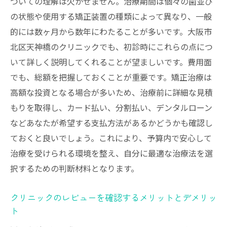
ついての理解は欠かせません。治療期間は個々の歯並び
矯正治療が健康に及ぼす影響
の状態や使用する矯正装置の種類によって異なり、一般
正しい噛み合わせがもたらす健康効果
的には数ヶ月から数年にわたることが多いです。大阪市
口腔ケアと全身の健康の関連性
北区天神橋のクリニックでも、初診時にこれらの点につ
早く確実な治療に必要な定期的な通院の重
いて詳しく説明してくれることが望ましいです。費用面
要性
でも、総額を把握しておくことが重要です。矯正治療は
医療と健康管理の一環としての矯正歯科
高額な投資となる場合が多いため、治療前に詳細な見積
長期的な健康メリットを考慮した選択
もりを取得し、カード払い、分割払い、デンタルローン
アクセス便利な天神橋で見つける信頼できる矯
などあなたが希望する支払方法があるかどうかも確認し
正歯科
ておくと良いでしょう。これにより、予算内で安心して
通院しやすい交通手段と立地条件
治療を受けられる環境を整え、自分に最適な治療法を選
択するための判断材料となります。
診療時間の柔軟性とライフスタイルの調和
予約システムの使いやすさ
クリニックのレビューを確認するメリットとデメリッ
天神橋エリアのクリニック比較
ト
地元での評判と信頼性の確認