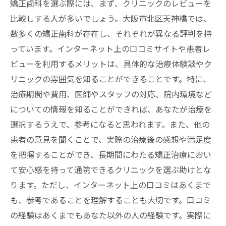
矯正歯科を選ぶ際には、まず、クリニックのレビューを
通いやすさがもたらす治療の継続性
比較しする人が多いでしょう。大阪市北区天神橋では、
天神橋での矯正歯科選びと患者の声を重視する
数多くの矯正歯科が存在し、それぞれが異なる評判を持
理由
っています。インターネット上の口コミサイトや患者レ
患者レビューの信頼性と活用方法
ビューを利用するメリットは、具体的な治療体験談やク
実際の体験談が示すクリニックの実力
リニックの雰囲気を知ることができることです。特に、
治療期間や費用、医師やスタッフの対応、院内環境など
患者の声から学ぶクリニックの改善点
についての情報を知ることができれば、あなたが治療を
口コミの重要性とその収集方法
選択するうえで、参考になると思われます。また、他の
信頼できる患者の声の見分け方
患者の意見を聞くことで、実際の治療後の感想や満足度
フィードバックを基にしたクリニック選び
を把握することができ、長期間にわたる矯正治療におい
お子様の笑顔を守る大阪市北区天神橋の矯正歯
て安心感を持って通院できるクリニックを選ぶ助けとな
科の選び方
ります。ただし、インターネット上の口コミはあくまで
子供の矯正治療の適齢期と始め方
も、参考であることを理解することも大切です。口コミ
子供に優しい治療環境の確認
の経験はあくまでもあなた以外の人の経験です。実際に