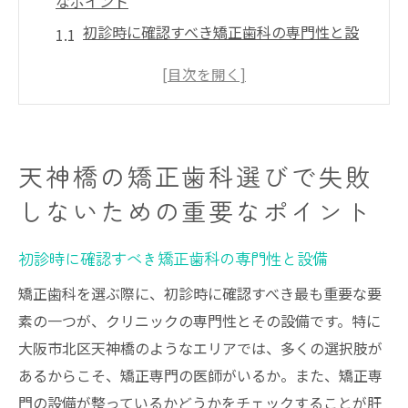
なポイント
初診時に確認すべき矯正歯科の専門性と設
備
矯正治療の期間と費用についての理解
クリニックのレビューを確認するメリット
とデメリット
天神橋の矯正歯科選びで失敗
医師の資格と専門性を見極める
しないための重要なポイント
矯正歯科のアフターケアの重要性
患者の声を反映した治療計画の評価
初診時に確認すべき矯正歯科の専門性と設備
大阪市北区天神橋で矯正歯科を選ぶ際に考慮す
矯正歯科を選ぶ際に、初診時に確認すべき最も重要な要
べき技術と実績
素の一つが、クリニックの専門性とその設備です。特に
最新の矯正技術の種類とその特徴
大阪市北区天神橋のようなエリアでは、多くの選択肢が
クリニックの実績と成功例を調べる
あるからこそ、矯正専門の医師がいるか。また、矯正専
治療に使用される機器の新しさ
門の設備が整っているかどうかをチェックすることが肝